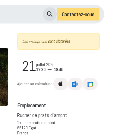
Contactez
-nou
s
Les inscriptions
sont clôturées
21
juillet 2025
17:30
18:45
Ajouter au calendrier :
Emplacement
Rucher de prats d'amont
1 rue de prats d'amont
66120 Egat
France