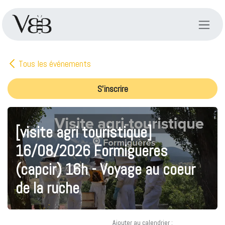
Se rendre au contenu
Tous les événements
S'inscrire
[visite agri touristique]
16/08/2026 Formigueres
(capcir) 16h - Voyage au coeur
de la ruche
Ajouter au calendrier :