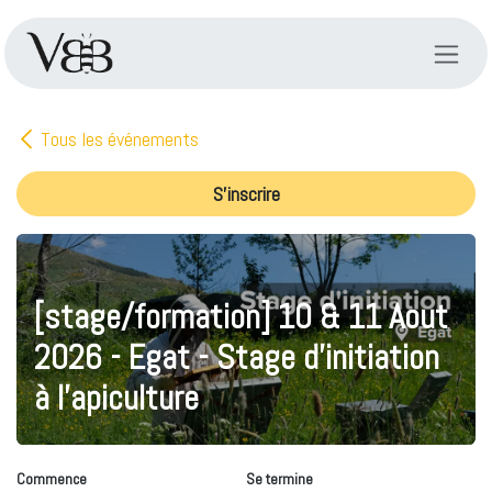
Se rendre au contenu
Tous les événements
S'inscrire
[stage/formation] 10 & 11 Aout
2026 - Egat - Stage d'initiation
à l'apiculture
Commence
Se termine