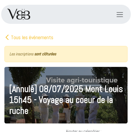
Se rendre au contenu
Tous les événements
Les inscriptions
sont clôturées
[Annulé] 08/07/2025 Mont Louis
15h45 - Voyage au coeur de la
ruche
Ajouter au calendrier :